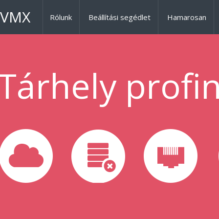
VMX
Rólunk
Beállítási segédlet
Hamarosan
Tárhely profi